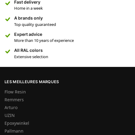
Fast delivery
Home in a week
A brands only
Top quality guaranteed
Expert advice
More than 10 years of experience
All RAL colors
Extensive selection
LES MEILLEURES MARQUES
Flow Resin
Remmers
Arturo
UZIN
Epoxywinkel
Pallmann