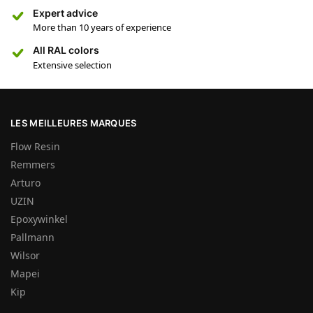
Expert advice
More than 10 years of experience
All RAL colors
Extensive selection
LES MEILLEURES MARQUES
Flow Resin
Remmers
Arturo
UZIN
Epoxywinkel
Pallmann
Wilsor
Mapei
Kip