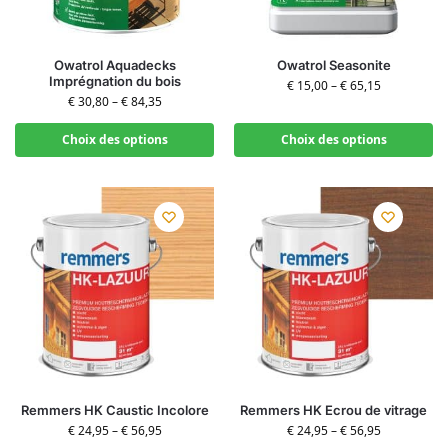
Owatrol Aquadecks
Owatrol Seasonite
Imprégnation du bois
€
15,00
–
€
65,15
€
30,80
–
€
84,35
Choix des options
Choix des options
Remmers HK Caustic Incolore
Remmers HK Ecrou de vitrage
€
24,95
–
€
56,95
€
24,95
–
€
56,95