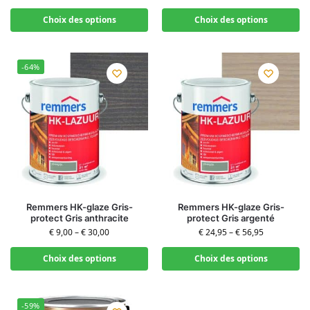
Choix des options
Choix des options
-64%
Remmers HK-glaze Gris-
Remmers HK-glaze Gris-
protect Gris anthracite
protect Gris argenté
€
9,00
–
€
30,00
€
24,95
–
€
56,95
Choix des options
Choix des options
-59%