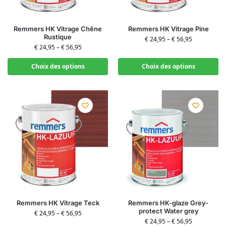
Remmers HK Vitrage Chêne
Remmers HK Vitrage Pine
Rustique
€
24,95
–
€
56,95
€
24,95
–
€
56,95
Choix des options
Choix des options
Remmers HK Vitrage Teck
Remmers HK-glaze Grey-
protect Water grey
€
24,95
–
€
56,95
€
24,95
–
€
56,95