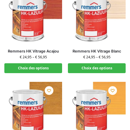
Remmers HK Vitrage Acajou
Remmers HK Vitrage Blanc
€
24,95
–
€
56,95
€
24,95
–
€
56,95
Choix des options
Choix des options