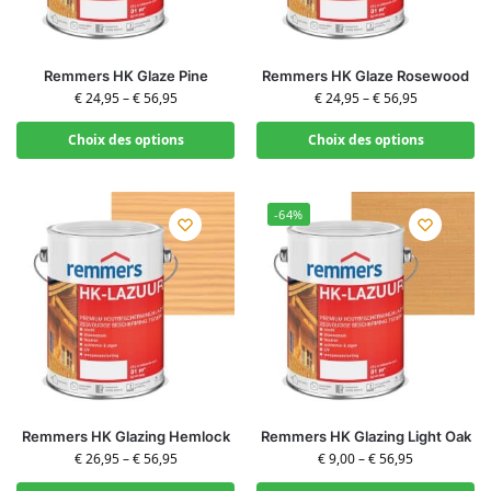
Remmers HK Glaze Pine
Remmers HK Glaze Rosewood
€
24,95
–
€
56,95
€
24,95
–
€
56,95
Choix des options
Choix des options
-64%
Remmers HK Glazing Hemlock
Remmers HK Glazing Light Oak
€
26,95
–
€
56,95
€
9,00
–
€
56,95