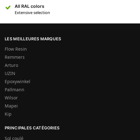
All RAL colors
Extensive selection
LES MEILLEURES MARQUES
Flow Resin
Remmers
Arturo
UZIN
Epoxywinkel
Pallmann
Wilsor
Mapei
Kip
PRINCIPALES CATÉGORIES
Sol coulé