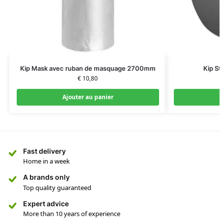
Kip Mask avec ruban de masquage 2700mm
Kip 
€
10,80
Ajouter au panier
Fast delivery
Home in a week
A brands only
Top quality guaranteed
Expert advice
More than 10 years of experience