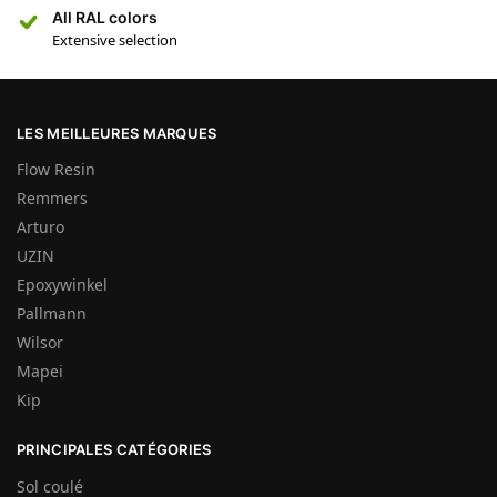
All RAL colors
Extensive selection
LES MEILLEURES MARQUES
Flow Resin
Remmers
Arturo
UZIN
Epoxywinkel
Pallmann
Wilsor
Mapei
Kip
PRINCIPALES CATÉGORIES
Sol coulé