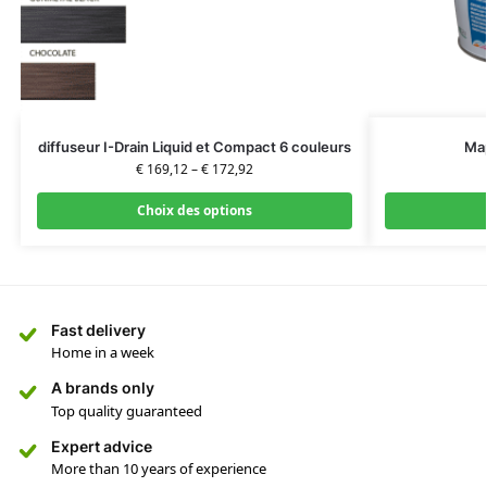
diffuseur I-Drain Liquid et Compact 6 couleurs
Ma
€
169,12
–
€
172,92
Choix des options
Fast delivery
Home in a week
A brands only
Top quality guaranteed
Expert advice
More than 10 years of experience