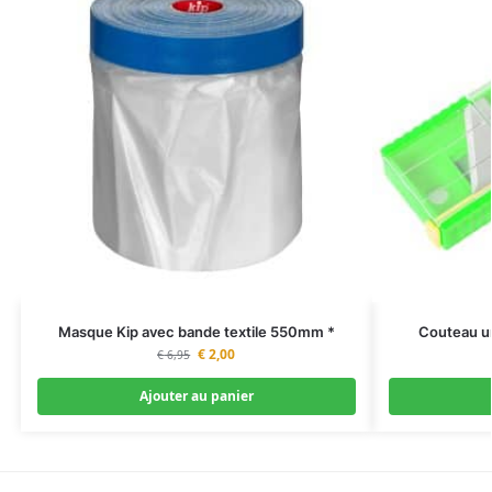
Masque Kip avec bande textile 550mm *
Couteau un
€
2,00
€
6,95
Ajouter au panier