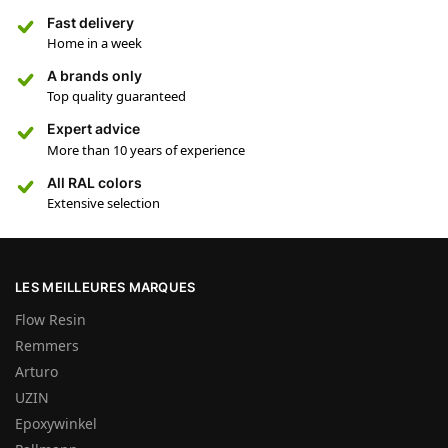
Fast delivery
Home in a week
A brands only
Top quality guaranteed
Expert advice
More than 10 years of experience
All RAL colors
Extensive selection
LES MEILLEURES MARQUES
Flow Resin
Remmers
Arturo
UZIN
Epoxywinkel