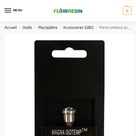
MENU
0
Accueil
Outils
Placoplâtre
Accessoires GIBO
Porte-embout avec embout PH2 pour plaque de plâtre
/
/
/
/