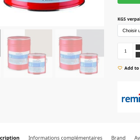
KGS verpa
Add to 
1 Gris Argente
RAL 7012 Gris Basalte
RAL 7030 Gris Pierre
RAL 7032 Gris Cailloux
RAL 7035 Gri
cription
Informations complémentaires
Brand
Av