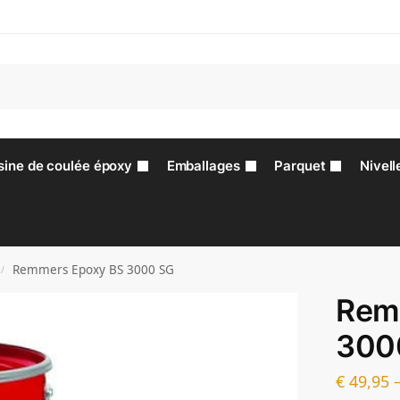
sine de coulée époxy
Emballages
Parquet
Nivell
Remmers Epoxy BS 3000 SG
/
Rem
300
€
49,95