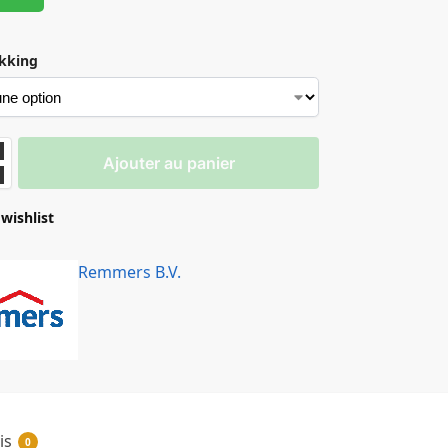
kking
Ajouter au panier
wishlist
✕
Remmers B.V.
s Clair
is
0