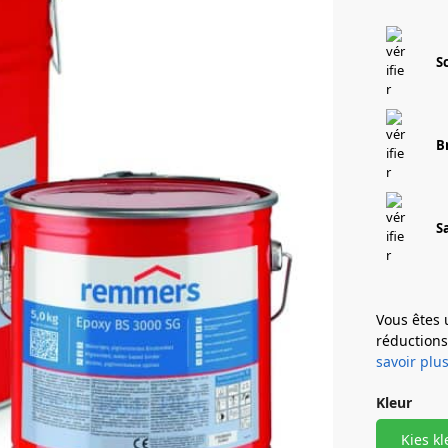
S
B
S
Vous êtes 
réduction
savoir plus
Kleur
Kies kl