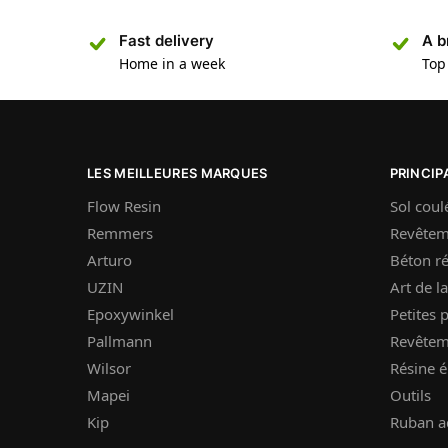
Fast delivery
A b
Home in a week
Top
LES MEILLEURES MARQUES
PRINCIP
Flow Resin
Sol coul
Remmers
Revêtem
Arturo
Béton ré
UZIN
Art de la
Epoxywinkel
Petites 
Pallmann
Revêtem
Wilsor
Résine 
Mapei
Outils
Kip
Ruban a