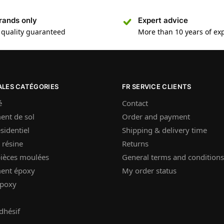
rands only
Expert advice
 quality guaranteed
More than 10 years of ex
ALES CATÉGORIES
FR SERVICE CLIENTS
é
Contact
ent de sol
Order and payment
sidentiel
Shipping & delivery time
 résine
Returns
pièces moulées
General terms and conditions
ent époxy
My order status
époxy
dhésif