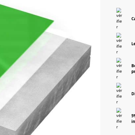
C
L
B
p
D
5
i