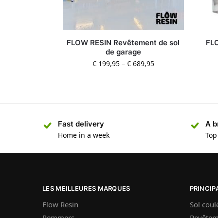
FLOW RESIN Revêtement de sol
FLO
de garage
€
199,95
–
€
689,95
Fast delivery
A b
Home in a week
Top
LES MEILLEURES MARQUES
PRINCIP
Flow Resin
Sol coul
Remmers
Revêtem