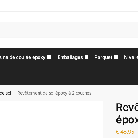
sine de coulée époxy
Emballages
Parquet
Nivell
de sol
Revêtement de sol époxy à 2 couches
/
Revê
épox
€
48,95