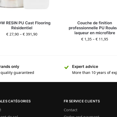
W RESIN PU Cast Flooring
Couche de finition
Résidentiel
professionnelle PU Roule
laqueur en microfibre
€
27,90
–
€
391,90
€
1,35
–
€
11,95
rands only
Expert advice
 quality guaranteed
More than 10 years of ex
ALES CATÉGORIES
FR SERVICE CLIENTS
é
Contact
ent de sol
Order and payment