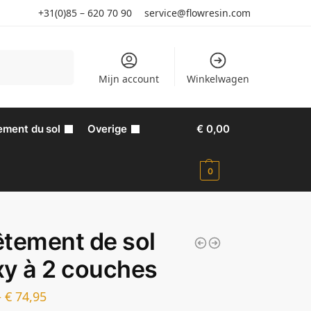
+31(0)85 – 620 70 90
service@flowresin.com
Recherche
Mijn account
Winkelwagen
ement du sol
Overige
€
0,00
0
tement de sol
y à 2 couches
–
€
74,95