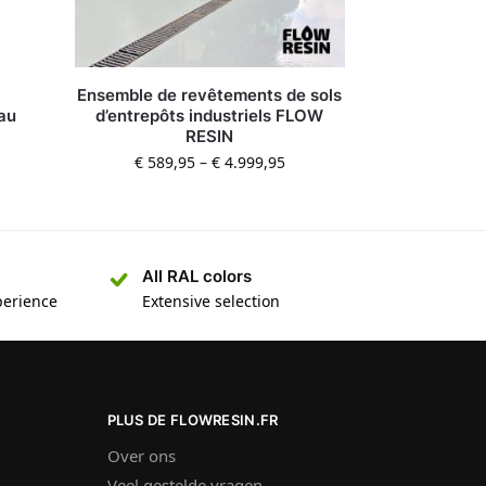
Ensemble de revêtements de sols
au
d’entrepôts industriels FLOW
RESIN
€
589,95
–
€
4.999,95
All RAL colors
perience
Extensive selection
PLUS DE FLOWRESIN.FR
Over ons
Veel gestelde vragen